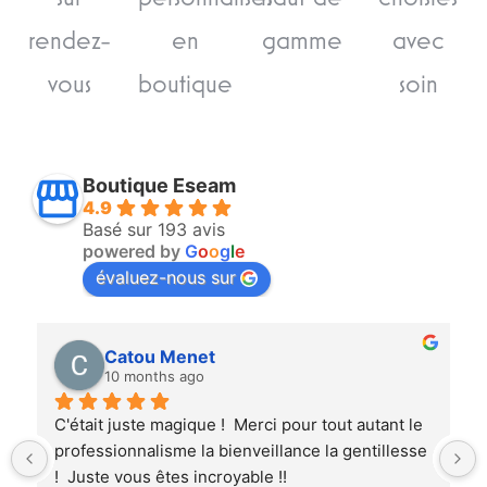
rendez-
en
gamme
avec
vous
boutique
soin
Boutique Eseam
4.9
Basé sur 193 avis
powered by
G
o
o
g
l
e
évaluez-nous sur
Claire Ménétrier
10 months ago
rci pour tout autant le 
Très bonne boutique, de très bons
eillance la gentillesse 
robes de qualités, un vrai momen
le !!
lors des essayages