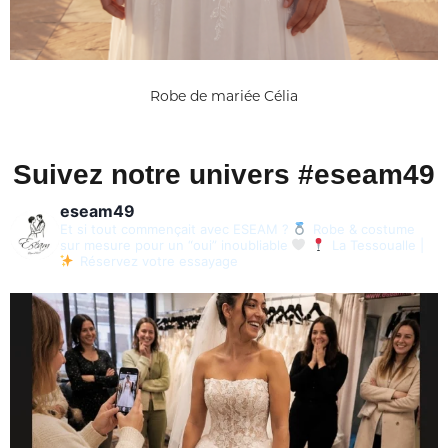
Robe de mariée Célia
Suivez notre univers #eseam49
eseam49
Et si tout commençait avec ESEAM ?
Robe & costume
sur mesure pour un “oui” inoubliable
La Tessoualle |
Réservez votre essayage