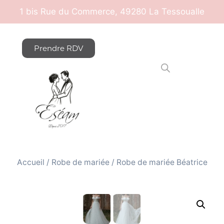
1 bis Rue du Commerce, 49280 La Tessoualle
Prendre RDV
Accueil
/
Robe de mariée
/ Robe de mariée Béatrice